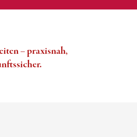
iten – praxisnah,
unftssicher.