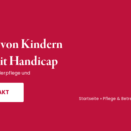
 von Kindern
it Handicap
derpflege und
AKT
Startseite
»
Pflege & Betr