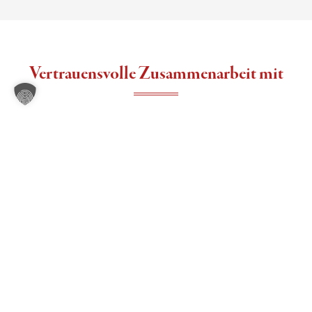
Vertrauensvolle Zusammenarbeit mit
Unsere Standorte in
Standorte
Hier finden Sie
Ostsachsen – von
Dresden bis
uns
Hoyerswerda – sind
gut erreichbar,