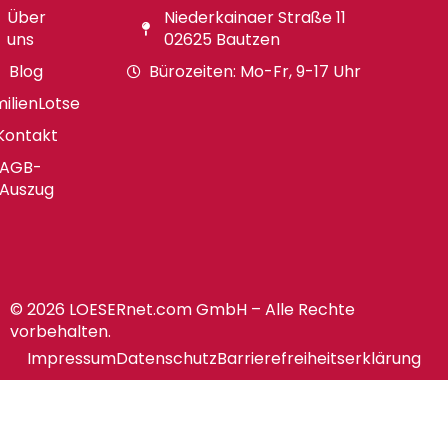
Über
Niederkainaer Straße 11
uns
02625 Bautzen
Blog
Bürozeiten: Mo-Fr, 9-17 Uhr
ilienLotse
Kontakt
AGB-
Auszug
© 2026 LOESERnet.com GmbH – Alle Rechte
vorbehalten.
Impressum
Datenschutz
Barrierefreiheitserklärung