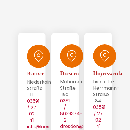
Dresden
Hoyerswerda
Bautzen
Mohorner
Liselotte-
Niederkainaer
Straße
Herrmann-
Straße
19a
Straße
11
0351
84
03591
/
03591
/ 27
8639374-
/ 27
02
2
02
41
dresden@loeser-
41
info@loeser-