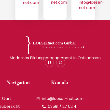
net.com
info@loeser-
net.com
net.com
Modernes Bildungsmanagement in Ostsachsen
Navigation
Kontakt
Start
info@loeser-net.com
sübersicht
03591 / 27 02 41