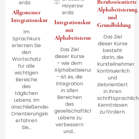
Berufsorientierte
erda
Hoyersw
Alphabetisierung
Allgemeiner
erda
und
Integrationskurs
Integrationskurs
Grundbildung
mit
Im
Das Ziel
Alphabetisierung
Sprachkurs
dieser Kurse
erlernen Sie
Das Ziel
besteht
den
dieser Kurse
darin, die
Wortschatz
– wie dem
Kursteilnehmer
für alle
Alphabetisierungskurs
kontinuierlich
wichtigen
– ist es, die
und
Bereiche
Integration
zielorientiert
des
in allen
in ihren
täglichen
Bereichen
schriftsprachlic
Lebens. Im
des
Kenntnissen
anschließenden
gesellschaftlichen
zu fördern.
Orientierungskurs
Lebens zu
erfahren
verbessern
Sie...
und...