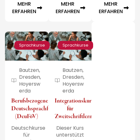
MEHR
MEHR
MEHR
ERFAHREN
ERFAHREN
ERFAHREN
Sprachkurse
Sprachkurse
Bautzen,
Bautzen,
Dresden,
Dresden,
Hoyersw
Hoyersw
erda
erda
Berufsbezogene
Integrationskurs
Deutschsprachförderung
für
(DeuFöV)
Zweitschriftlernende
Deutschkurse
Dieser Kurs
für
unterstützt