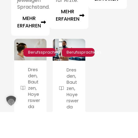
jeweiligen
für Ärzte.
Sprachstand.
MEHR
MEHR
ERFAHREN
ERFAHREN
Berufssprachkurs
Berufssprachkurs
Dres
Dres
den,
den,
Baut
Baut
zen,
zen,
Hoye
Hoye
rswer
rswer
da
da
Verarbeitendes
UB1
Gewerbe,
Handwerk
Handwerk
und