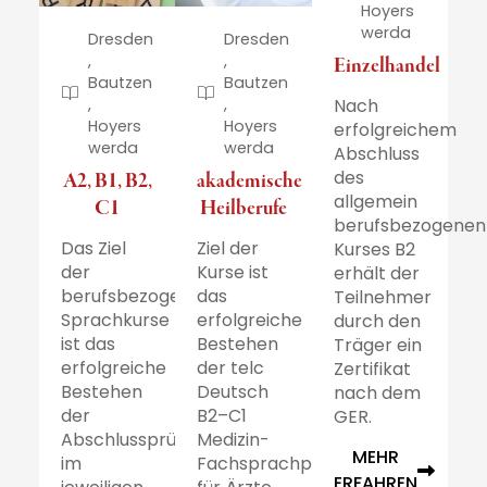
Hoyers
werda
Dresden
Dresden
,
,
Einzelhandel
Bautzen
Bautzen
Nach
,
,
Hoyers
Hoyers
erfolgreichem
werda
werda
Abschluss
des
A2, B1, B2,
akademische
allgemein
C1
Heilberufe
berufsbezogenen
Das Ziel
Ziel der
Kurses B2
der
Kurse ist
erhält der
berufsbezogenen
das
Teilnehmer
Sprachkurse
erfolgreiche
durch den
ist das
Bestehen
Träger ein
erfolgreiche
der telc
Zertifikat
Bestehen
Deutsch
nach dem
der
B2–C1
GER.
Abschlussprüfung
Medizin-
MEHR
im
Fachsprachprüfung
ERFAHREN