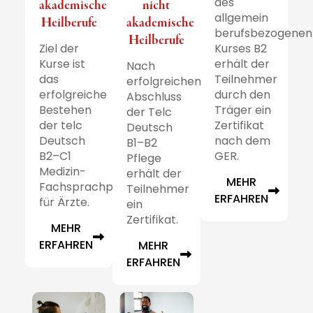
des
akademische
nicht
allgemein
Heilberufe
akademische
berufsbezogenen
Heilberufe
Ziel der
Kurses B2
Kurse ist
erhält der
Nach
das
Teilnehmer
erfolgreichem
erfolgreiche
durch den
Abschluss
Bestehen
Träger ein
der Telc
der telc
Zertifikat
Deutsch
Deutsch
nach dem
B1–B2
B2–C1
GER.
Pflege
Medizin-
erhält der
MEHR
Fachsprachprüfung
Teilnehmer
ERFAHREN
für Ärzte.
ein
Zertifikat.
MEHR
ERFAHREN
MEHR
ERFAHREN