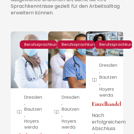
Sprachkenntnisse gezielt für den Arbeitsalltag
erweitern können.
Berufssprachkurs
Berufssprachkurs
Berufssprachkurs
Dresden
,
Bautzen
,
Hoyers
werda
Dresden
Dresden
,
,
Einzelhandel
Bautzen
Bautzen
Nach
,
,
Hoyers
Hoyers
erfolgreichem
werda
werda
Abschluss