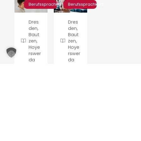
Berufssprachkurs
Berufssprachkurs
Dres
Dres
den,
den,
Baut
Baut
zen,
zen,
Hoye
Hoye
rswer
rswer
da
da
Verarbeitendes
UB1
Gewerbe,
Handwerk
Handwerk
und
und
UB1
Technik
Hauswirtschaft/­
Reinigung
Die
Teilnehmer
Der
erhalten
Sprachkurs
ein
ist
Zertifikat,